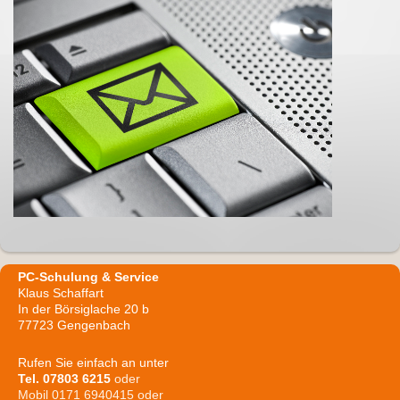
PC-Schulung & Service
Klaus Schaffart
In der Börsiglache
20 b
77723
Gengenbach
Rufen Sie einfach an unter
Tel. 07803 6215
oder
Mobil 0171 6940415 oder